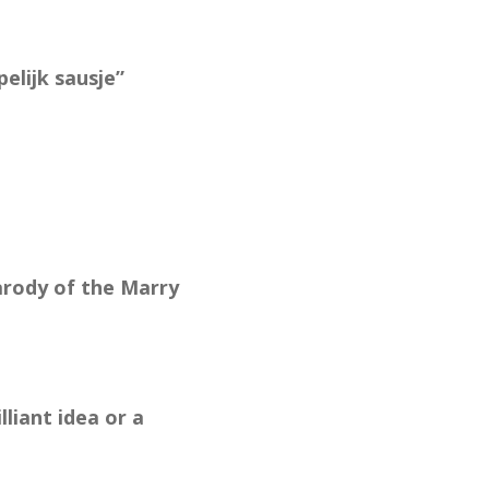
elijk sausje”
arody of the Marry
liant idea or a