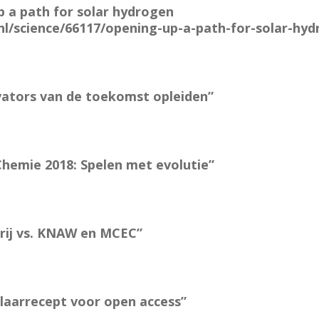
p a path for solar hydrogen
nl/science/66117/opening-up-a-path-for-solar-hy
ators van de toekomst opleiden”
Chemie 2018: Spelen met evolutie”
vrij vs. KNAW en MCEC”
klaarrecept voor open access”