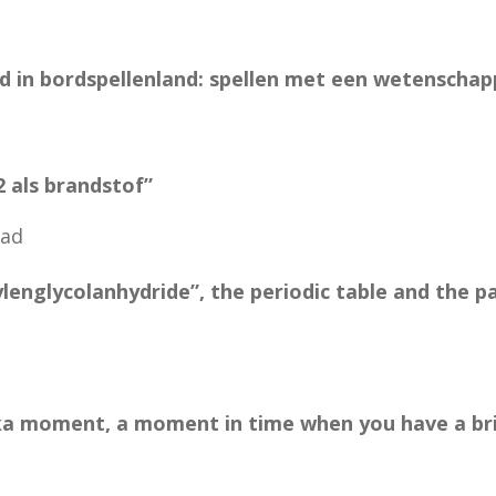
d in bordspellenland: spellen met een wetenschapp
2 als brandstof”
lad
englycolanhydride”, the periodic table and the p
ka moment, a moment in time when you have a bril