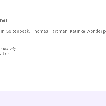
anet
bin Geitenbeek, Thomas Hartman, Katinka Wonder
 activity
maker