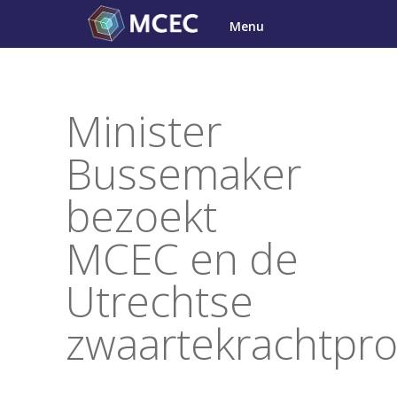
Skip
Menu
to
content
Minister
Bussemaker
bezoekt
MCEC en de
Utrechtse
zwaartekrachtpr