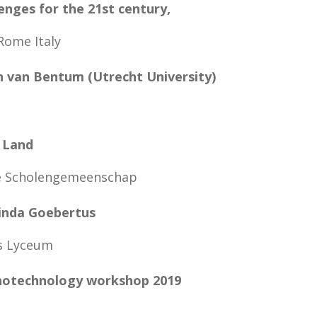
enges for the 21st century
,
 Rome Italy
n van Bentum (Utrecht University)
 Land
ke Scholengemeenschap
inda Goebertus
s Lyceum
notechnology workshop 2019