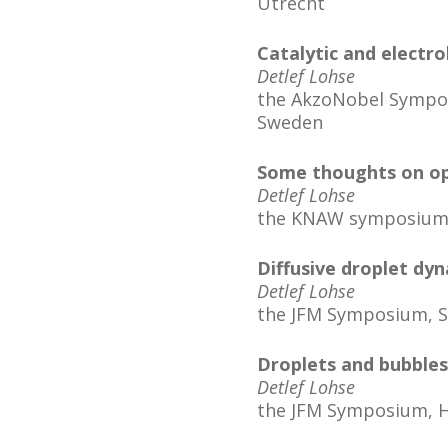
Utrecht
Catalytic and electro
Detlef Lohse
the AkzoNobel Symposi
Sweden
Some thoughts on op
Detlef Lohse
the KNAW symposium o
Diffusive droplet dy
Detlef Lohse
the JFM Symposium, S
Droplets and bubbles
Detlef Lohse
the JFM Symposium, 