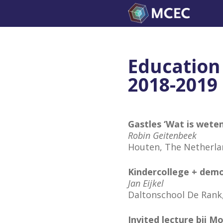
Skip
to
content
Education
2018-2019
Gastles ‘Wat is wete
Robin Geitenbeek
Houten, The Netherla
Kindercollege + demo
Jan Eijkel
Daltonschool De Rank,
Invited lecture bij M