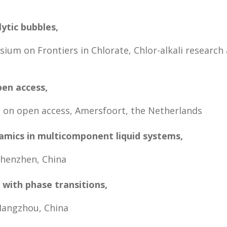
lytic bubbles
,
um on Frontiers in Chlorate, Chlor-alkali research
en access
,
n open access, Amersfoort, the Netherlands
namics in multicomponent liquid systems
,
henzhen, China
 with phase transitions
,
Hangzhou, China